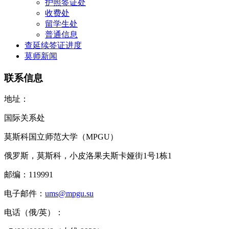
护照签证处
收费处
留学生处
普通信息
查延续签证进度
莫师新闻
联系信息
地址：
国际关系处
莫斯科国立师范大学（MPGU）
俄罗斯，莫斯科，小皮洛果夫斯卡娅街1号1栋1
邮编：119991
电子邮件：
ums@mpgu.su
电话（俄/英）：