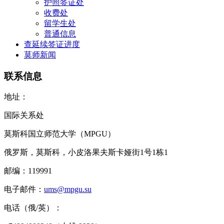
护照签证处
收费处
留学生处
普通信息
查延续签证进度
莫师新闻
联系信息
地址：
国际关系处
莫斯科国立师范大学（MPGU）
俄罗斯，莫斯科，小皮洛果夫斯卡娅街1号1栋1
邮编：119991
电子邮件：
ums@mpgu.su
电话（俄/英）：