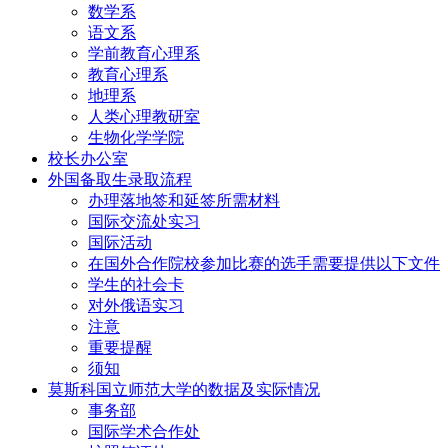
数学系
语文系
学前教育心理系
教育心理系
地理系
人类心理教研室
生物化学学院
校长办公室
外国备取生录取流程
办理落地签和延签所需材料
国际交流处实习
国际活动
在国外合作院校参加比赛的选手需要提供以下文件
学生的社会卡
对外俄语实习
注意
重要提醒
须知
莫斯科国立师范大学的数据及实际情况
事务部
国际学术合作处