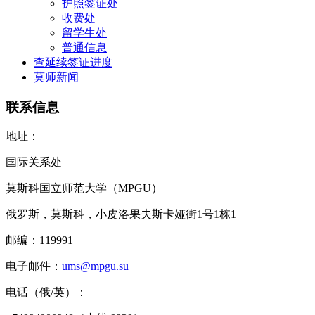
护照签证处
收费处
留学生处
普通信息
查延续签证进度
莫师新闻
联系信息
地址：
国际关系处
莫斯科国立师范大学（MPGU）
俄罗斯，莫斯科，小皮洛果夫斯卡娅街1号1栋1
邮编：119991
电子邮件：
ums@mpgu.su
电话（俄/英）：