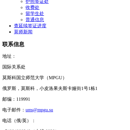
护照签证处
收费处
留学生处
普通信息
查延续签证进度
莫师新闻
联系信息
地址：
国际关系处
莫斯科国立师范大学（MPGU）
俄罗斯，莫斯科，小皮洛果夫斯卡娅街1号1栋1
邮编：119991
电子邮件：
ums@mpgu.su
电话（俄/英）：