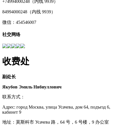
+74994000248（内线 9939）
84994000248（内线 9939）
微信：454546007
社交网络
收费处
副处长
Якубов Эмиль Нябиуллович
联系方式：
Адрес: город Москва, улица Усачева, дом 64, подъезд 6,
кабинет 9
地址
：
莫斯科市
Усачева 路，64 号，6 号楼，9 办公室