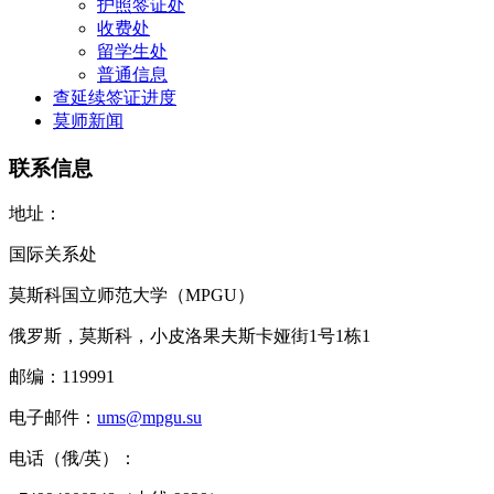
护照签证处
收费处
留学生处
普通信息
查延续签证进度
莫师新闻
联系信息
地址：
国际关系处
莫斯科国立师范大学（MPGU）
俄罗斯，莫斯科，小皮洛果夫斯卡娅街1号1栋1
邮编：119991
电子邮件：
ums@mpgu.su
电话（俄/英）：